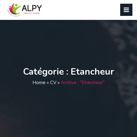
Panneau de gestion des cookies
Catégorie :
Etancheur
Home
»
CV
»
Archive : "Etancheur"