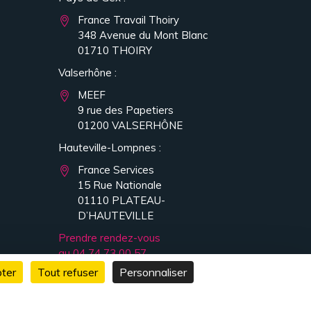
France Travail Thoiry
348 Avenue du Mont Blanc
01710 THOIRY
Valserhône :
MEEF
9 rue des Papetiers
01200 VALSERHÔNE
Hauteville-Lompnes :
France Services
15 Rue Nationale
01110 PLATEAU-
D’HAUTEVILLE
Prendre rendez-vous
au 04 74 73 00 57
ter
Tout refuser
Personnaliser