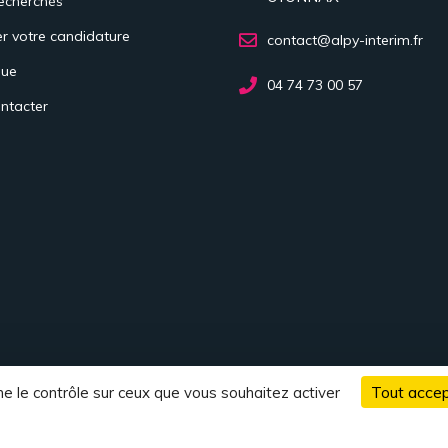
recherchés
r votre candidature
contact@alpy-interim.fr
ue
04 74 73 00 57
ntacter
Tout accep
ne le contrôle sur ceux que vous souhaitez activer