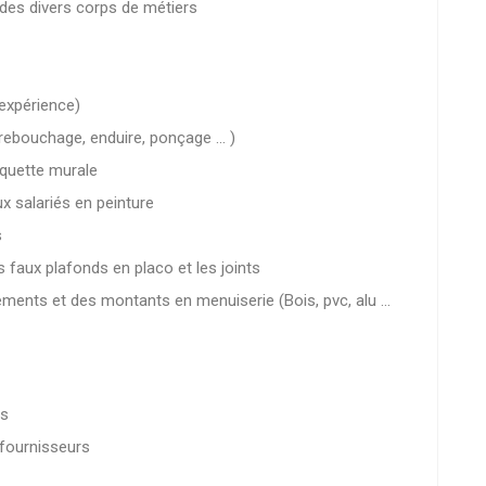
 des divers corps de métiers
’expérience)
(rebouchage, enduire, ponçage … )
oquette murale
 salariés en peinture
s
faux plafonds en placo et les joints
èments et des montants en menuiserie (Bois, pvc, alu …
rs
t fournisseurs